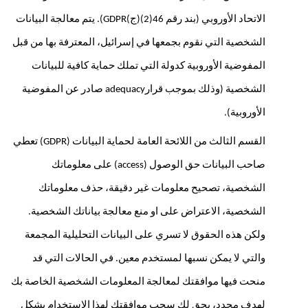
الاتحاد الأوروبي (بند رقم 46(2)(ج)GDPR). يتم معالجة البيانات 
الشخصية التي نقوم بجمعها في إسرائيل، المعترفة بها من قبل 
المفوضية الأوروبية كدولة التي تملك حماية كافية للبيانات 
الشخصية (وذلك بموجب قرارadequacy صادر عن المفوضية 
الأوروبية). 
القسم الثالث من اللائحة العامة لحماية البيانات (GDPR) تعطي 
صاحب البيانات حق الوصول (access) على معلوماتك 
الشخصية، تصحيح معلومات غير دقيقة، حذف معلوماتك 
الشخصية، الاعتراض على او منع معالجة بياناتك الشخصية. 
ولكن هذه الحقوق لا تسري على البيانات التحليلية المجمعة 
والتي لا يمكن نسبها لمستخدم معين. في الحالات التي قد 
منحت فيها موافقتك لمعالجة المعلومات الشخصية الخاصة بك 
لهدف محدد، يحق لك سحب موافقتك لهذا الاستخدام بشكل 