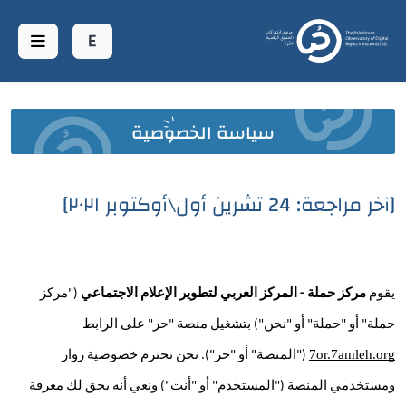
سياسة الخصوصية
عن منصة حر
مؤشرات
[آخر مراجعة: 24 تشرين أول\أوكتوبر ٢٠٢١]
مؤشر العنف
المنشورات
يقوم 
مركز حملة - المركز العربي لتطوير الإعلام الاجتماعي
 ("مركز 
اتصل بنا
حملة" أو "حملة" أو "نحن") بتشغيل منصة "حر" على الرابط 
web.donates
7or.7amleh.org
 ("المنصة" أو "حر"). نحن نحترم خصوصية زوار 
ومستخدمي المنصة ("المستخدم" أو "أنت") ونعي أنه يحق لك معرفة 