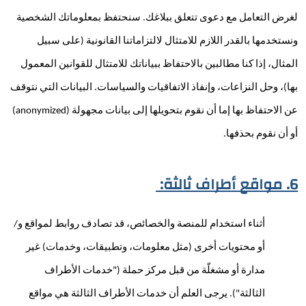
لغرض التعامل مع دعوى تتعلق ببلاغك. سنحتفظ بمعلوماتك الشخصية 
ونستخدمها بالقدر اللازم للامتثال لالتزاماتنا القانونية (على سبيل 
المثال، إذا كنا مطالبين بالاحتفاظ ببياناتك للامتثال للقوانين المعمول 
بها)، وحل النزاعات، وإنفاذ الاتفاقيات والسياسات. البيانات التي نتوقف 
عن الاحتفاظ بها إما أن نقوم بتحويلها إلى بيانات مجهولة (anonymized) 
أو أن نقوم بحذفها.
6. مواقع أطراف ثالثة: 
أثناء استخدام للمنصة والخصائص، قد تصادف روابط لمواقع و/
أو محتويات أخرى (مثل معلومات، وتطبيقات، وخدمات) غير 
مدارة أو مشغلّة من قبل مركز حملة ("خدمات الأطراف 
الثالثة"). يرجى العلم أن خدمات الأطراف الثالثة هي مواقع 