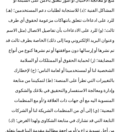
منع أو معالجة الاحتيال أو أمور تتعلق بالأمن على الشبكة أو 
المشاكل الفنية ؛(د) للاستجابة لطلبات دعم المستخدمين؛ (هـ) 
للرد على ادعاءات تتعلق بانتهاكات مزعومة لحقوق أي طرف 
ثالث؛ (و) للرد على الادعاءات بأن تفاصيل الاتصال (مثل الاسم 
وعنوان البريد الإلكتروني وما إلى ذلك) الخاصة بطرف ثالث قد 
تم نشرها أو إرسالها دون موافقتها أو تم نشرها كنوع من أنواع 
المضايقة؛ (ز) لحماية الحقوق أو الممتلكات أو السلامة 
الشخصية لنا أو لمستخدمينا أو لعامة الناس؛ (ح) لإخطارك 
بالتغييرات التي تطرأ على المنصة؛ (ط) لتمكيننا من متابعة 
وإدارة ومعالجة الاستفسار والتحقيق في بلاغك والشكوى 
المنسوبة اليه مع أي جهات ذات العلاقة و/أو مع المنظمات 
المعنية؛ (ي) إلى أي من المنظمات الشريكة لنا أو الشركات 
التابعة التي قد تشارك في متابعة الشكاوى ولهذا الغرض؛ (ك) 
من أجل تسوية نزاع و/أو مراجعة مطالبة مقدمة إلينا فيما يتعلق 