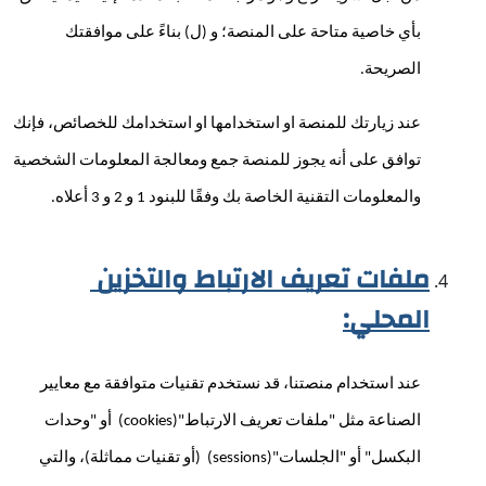
بأي خاصية متاحة على المنصة؛ و (ل) بناءً على موافقتك 
الصريحة.
عند زيارتك للمنصة او استخدامها او استخدامك للخصائص، فإنك 
توافق على أنه يجوز للمنصة جمع ومعالجة المعلومات الشخصية 
والمعلومات التقنية الخاصة بك وفقًا للبنود 1 و 2 و 3 أعلاه.
ملفات تعريف الارتباط والتخزين 
المحلي:
عند استخدام منصتنا، قد نستخدم تقنيات متوافقة مع معايير 
الصناعة مثل "ملفات تعريف الارتباط"(cookies)  أو "وحدات 
البكسل" أو "الجلسات"(sessions)  (أو تقنيات مماثلة)، والتي 