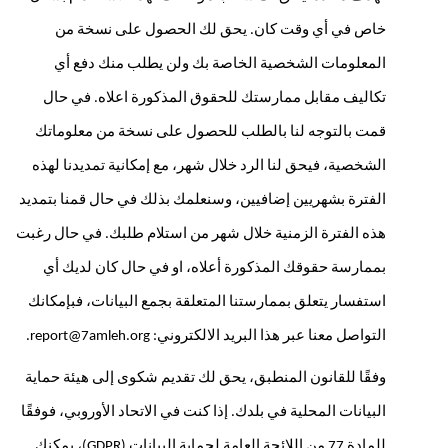
خاص في أي وقت كان. يحق لك الحصول على نسخة من 
المعلومات الشخصية الخاصة بك ولن يطلب منك دفع أي 
تكاليف مقابل ممارستك للحقوق المذكورة اعلاه. في حال 
قمت بالتوجه لنا بالطلب للحصول على نسخة من معلوماتك 
الشخصية، فيحق لنا الرد خلال شهر، مع إمكانية تمديدنا لهذه 
الفترة بشهريين إضافيين، وسنعلمك بذلك في حال قمنا بتمديد 
هذه الفترة الزمنية خلال شهر من استلام طلبك. في حال رغبت 
بممارسة حقوقك المذكورة أعلاه، او في حال كان لديك أي 
استفسار يتعلق بممارستنا المتعلقة بجمع البيانات، فبإمكانك 
التواصل معنا عبر هذا البريد الالكتروني: report@7amleh.org.
وفقًا للقانون المنطبق، يحق لك تقديم شكوى إلى هيئة حماية 
البيانات المحلية في بلدك. إذا كنت في الاتحاد الأوروبي، فوفقًا 
للمادة 77 من اللائحة العامة لحماية البيانات (GDPR)، يمكنك 