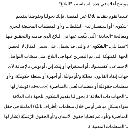
موضح أعلاه في هذه السياسة بـ "البلاغ".
عندما تقوم بتقديم بلاغًا عبر المنصة، فإنك تخولنا وتفوضنا بتقديم 
"شكوى" أو استفسار لدى السّلطات و/أو المنظمات المختصّة لتحري 
ومعالجة "الحادثة" الّتي بلّغت عنها في البلاغ الّذي قدمته والتحقيق فيها 
("فيما يلي، "
الشكوى
")، والتي قد تشمل، على سبيل المثال لا الحصر، 
الجهة المُنتَهِكة التي تم التصريح عنها في البلاغ، مثل منصّات التواصل 
الاجتماعي، كفيسبوك، أو انستغرام، أو لِنكد إين، أو توتير، بالإضافة لأي 
جهات إنفاذ القانون، محليّة و/أو دوليّة، أو أجهزة أو سلطة حكوميّة، و/أو 
منظمات حقوقيّة أو منظمات تُعنى بالمناصرة (advocacy) (ويشار لها 
بـ"الجهات ذات العلاقة"). يجوز لنا تقديم الشكوى للجهة ذات العلاقة 
سواء بشكلٍ مباشر أو من خلال منظمات (أطراف ثالثّة) العاملة في حقل 
المناصرة و/أو دعم قضايا حقوق الأنسان و/أو الحقوق الرّقميّة (يُشار لها 
بـ"المنظمات المعنية").